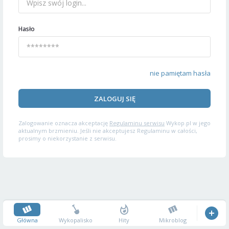
Hasło
nie pamiętam hasła
ZALOGUJ SIĘ
Zalogowanie oznacza akceptację
Regulaminu serwisu
Wykop.pl w jego
aktualnym brzmieniu. Jeśli nie akceptujesz Regulaminu w całości,
prosimy o niekorzystanie z serwisu.
Główna
Wykopalisko
Hity
Mikroblog