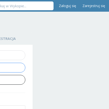
Zaloguj się
Zarejestruj się
ESTRACJA