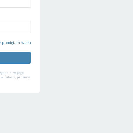
e pamiętam hasła
ykop.pl w jego
 w całości, prosimy