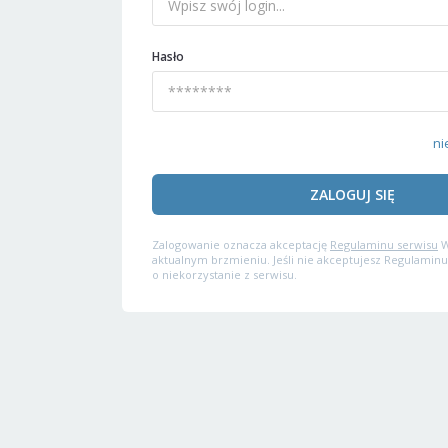
Hasło
ni
ZALOGUJ SIĘ
Zalogowanie oznacza akceptację
Regulaminu serwisu
W
aktualnym brzmieniu. Jeśli nie akceptujesz Regulaminu
o niekorzystanie z serwisu.