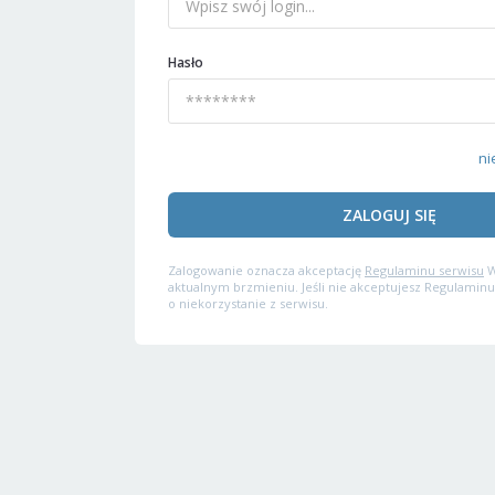
Hasło
ni
ZALOGUJ SIĘ
Zalogowanie oznacza akceptację
Regulaminu serwisu
W
aktualnym brzmieniu. Jeśli nie akceptujesz Regulaminu
o niekorzystanie z serwisu.