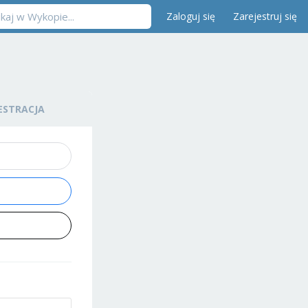
Zaloguj się
Zarejestruj się
ESTRACJA