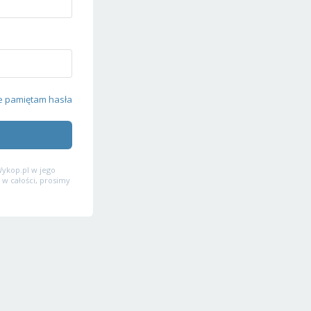
e pamiętam hasła
ykop.pl w jego
 w całości, prosimy