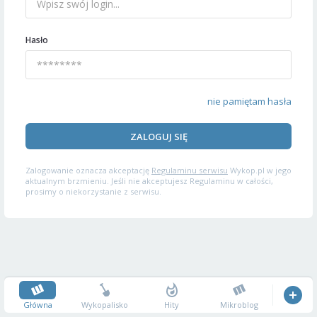
Hasło
nie pamiętam hasła
ZALOGUJ SIĘ
Zalogowanie oznacza akceptację
Regulaminu serwisu
Wykop.pl w jego
aktualnym brzmieniu. Jeśli nie akceptujesz Regulaminu w całości,
prosimy o niekorzystanie z serwisu.
Główna
Wykopalisko
Hity
Mikroblog