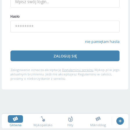
Hasło
nie pamiętam hasła
ZALOGUJ SIĘ
Zalogowanie oznacza akceptację
Regulaminu serwisu
Wykop.pl w jego
aktualnym brzmieniu. Jeśli nie akceptujesz Regulaminu w całości,
prosimy o niekorzystanie z serwisu.
Główna
Wykopalisko
Hity
Mikroblog