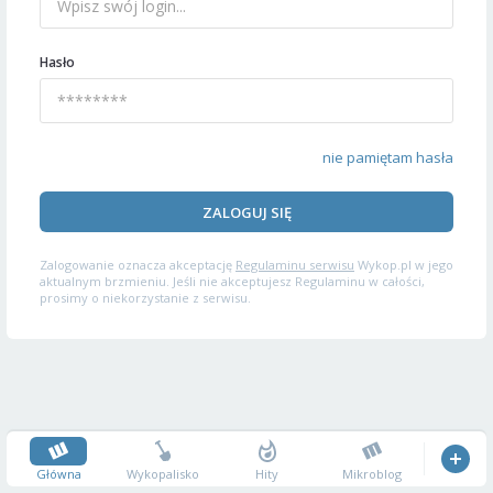
Hasło
nie pamiętam hasła
ZALOGUJ SIĘ
Zalogowanie oznacza akceptację
Regulaminu serwisu
Wykop.pl w jego
aktualnym brzmieniu. Jeśli nie akceptujesz Regulaminu w całości,
prosimy o niekorzystanie z serwisu.
Główna
Wykopalisko
Hity
Mikroblog