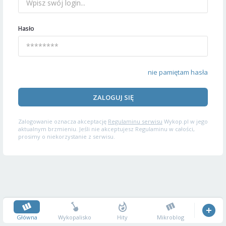
Hasło
nie pamiętam hasła
ZALOGUJ SIĘ
Zalogowanie oznacza akceptację
Regulaminu serwisu
Wykop.pl w jego
aktualnym brzmieniu. Jeśli nie akceptujesz Regulaminu w całości,
prosimy o niekorzystanie z serwisu.
Główna
Wykopalisko
Hity
Mikroblog