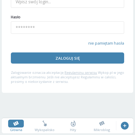
Hasło
nie pamiętam hasła
ZALOGUJ SIĘ
Zalogowanie oznacza akceptację
Regulaminu serwisu
Wykop.pl w jego
aktualnym brzmieniu. Jeśli nie akceptujesz Regulaminu w całości,
prosimy o niekorzystanie z serwisu.
Główna
Wykopalisko
Hity
Mikroblog