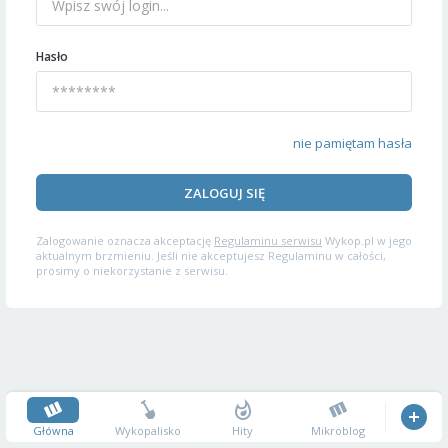
Hasło
nie pamiętam hasła
ZALOGUJ SIĘ
Zalogowanie oznacza akceptację
Regulaminu serwisu
Wykop.pl w jego
aktualnym brzmieniu. Jeśli nie akceptujesz Regulaminu w całości,
prosimy o niekorzystanie z serwisu.
Główna
Wykopalisko
Hity
Mikroblog