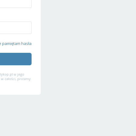
e pamiętam hasła
ykop.pl w jego
 w całości, prosimy