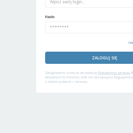
Hasło
ni
ZALOGUJ SIĘ
Zalogowanie oznacza akceptację
Regulaminu serwisu
W
aktualnym brzmieniu. Jeśli nie akceptujesz Regulaminu
o niekorzystanie z serwisu.