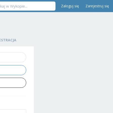
Zaloguj się
Zarejestruj się
ESTRACJA