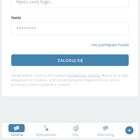
Hasło
nie pamiętam hasła
ZALOGUJ SIĘ
Zalogowanie oznacza akceptację
Regulaminu serwisu
Wykop.pl w jego
aktualnym brzmieniu. Jeśli nie akceptujesz Regulaminu w całości,
prosimy o niekorzystanie z serwisu.
Główna
Wykopalisko
Hity
Mikroblog