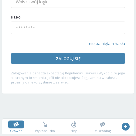
Hasło
nie pamiętam hasła
ZALOGUJ SIĘ
Zalogowanie oznacza akceptację
Regulaminu serwisu
Wykop.pl w jego
aktualnym brzmieniu. Jeśli nie akceptujesz Regulaminu w całości,
prosimy o niekorzystanie z serwisu.
Główna
Wykopalisko
Hity
Mikroblog