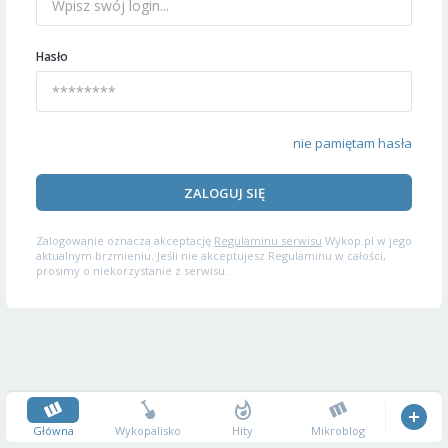
Hasło
nie pamiętam hasła
ZALOGUJ SIĘ
Zalogowanie oznacza akceptację
Regulaminu serwisu
Wykop.pl w jego
aktualnym brzmieniu. Jeśli nie akceptujesz Regulaminu w całości,
prosimy o niekorzystanie z serwisu.
Główna
Wykopalisko
Hity
Mikroblog