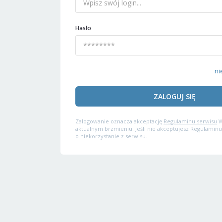
Hasło
ni
ZALOGUJ SIĘ
Zalogowanie oznacza akceptację
Regulaminu serwisu
W
aktualnym brzmieniu. Jeśli nie akceptujesz Regulaminu
o niekorzystanie z serwisu.