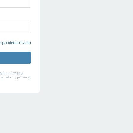
e pamiętam hasła
ykop.pl w jego
 w całości, prosimy