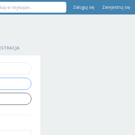
Zaloguj się
Zarejestruj się
ESTRACJA