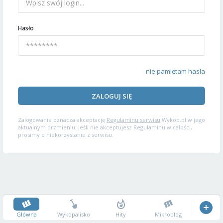
Hasło
nie pamiętam hasła
ZALOGUJ SIĘ
Zalogowanie oznacza akceptację
Regulaminu serwisu
Wykop.pl w jego
aktualnym brzmieniu. Jeśli nie akceptujesz Regulaminu w całości,
prosimy o niekorzystanie z serwisu.
Główna
Wykopalisko
Hity
Mikroblog