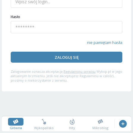
Hasło
nie pamiętam hasła
ZALOGUJ SIĘ
Zalogowanie oznacza akceptację
Regulaminu serwisu
Wykop.pl w jego
aktualnym brzmieniu. Jeśli nie akceptujesz Regulaminu w całości,
prosimy o niekorzystanie z serwisu.
Główna
Wykopalisko
Hity
Mikroblog