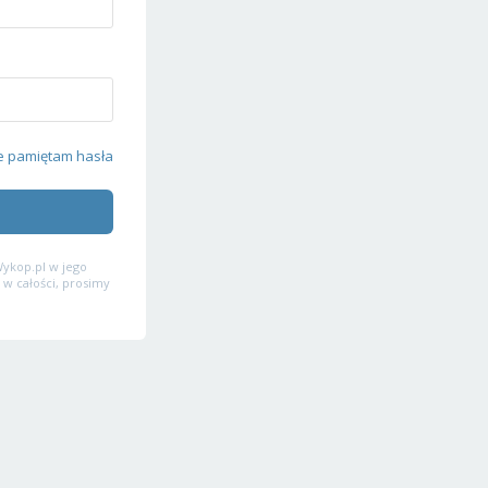
e pamiętam hasła
ykop.pl w jego
 w całości, prosimy