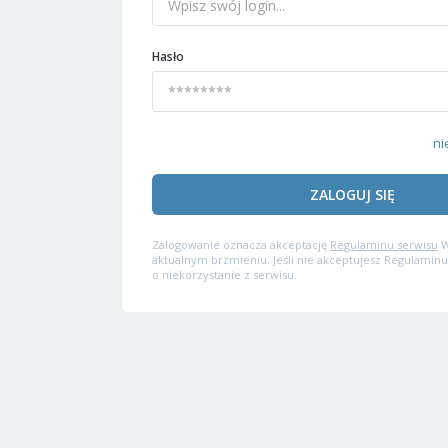
Hasło
ni
ZALOGUJ SIĘ
Zalogowanie oznacza akceptację
Regulaminu serwisu
W
aktualnym brzmieniu. Jeśli nie akceptujesz Regulaminu
o niekorzystanie z serwisu.