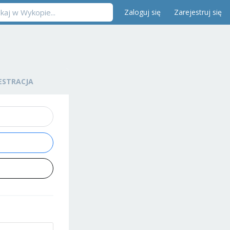
Zaloguj się
Zarejestruj się
ESTRACJA