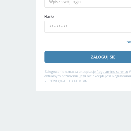
Hasło
ni
ZALOGUJ SIĘ
Zalogowanie oznacza akceptację
Regulaminu serwisu
W
aktualnym brzmieniu. Jeśli nie akceptujesz Regulaminu
o niekorzystanie z serwisu.