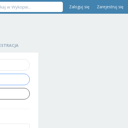
Zaloguj się
Zarejestruj się
ESTRACJA