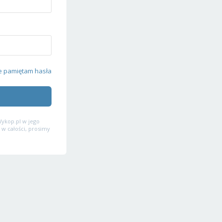
e pamiętam hasła
ykop.pl w jego
 w całości, prosimy