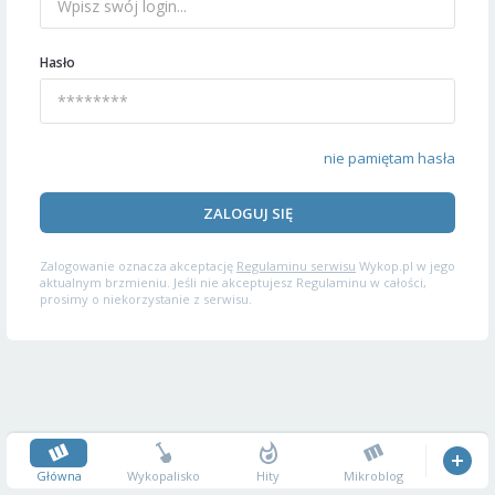
Hasło
nie pamiętam hasła
ZALOGUJ SIĘ
Zalogowanie oznacza akceptację
Regulaminu serwisu
Wykop.pl w jego
aktualnym brzmieniu. Jeśli nie akceptujesz Regulaminu w całości,
prosimy o niekorzystanie z serwisu.
Główna
Wykopalisko
Hity
Mikroblog