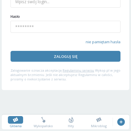
Hasło
nie pamiętam hasła
ZALOGUJ SIĘ
Zalogowanie oznacza akceptację
Regulaminu serwisu
Wykop.pl w jego
aktualnym brzmieniu. Jeśli nie akceptujesz Regulaminu w całości,
prosimy o niekorzystanie z serwisu.
Główna
Wykopalisko
Hity
Mikroblog