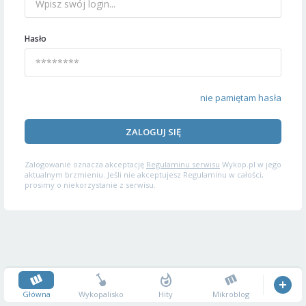
Hasło
nie pamiętam hasła
ZALOGUJ SIĘ
Zalogowanie oznacza akceptację
Regulaminu serwisu
Wykop.pl w jego
aktualnym brzmieniu. Jeśli nie akceptujesz Regulaminu w całości,
prosimy o niekorzystanie z serwisu.
Główna
Wykopalisko
Hity
Mikroblog