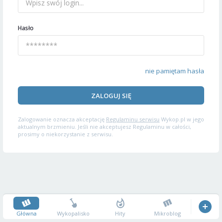
Hasło
nie pamiętam hasła
ZALOGUJ SIĘ
Zalogowanie oznacza akceptację
Regulaminu serwisu
Wykop.pl w jego
aktualnym brzmieniu. Jeśli nie akceptujesz Regulaminu w całości,
prosimy o niekorzystanie z serwisu.
Główna
Wykopalisko
Hity
Mikroblog