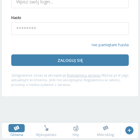
Hasło
nie pamiętam hasła
ZALOGUJ SIĘ
Zalogowanie oznacza akceptację
Regulaminu serwisu
Wykop.pl w jego
aktualnym brzmieniu. Jeśli nie akceptujesz Regulaminu w całości,
prosimy o niekorzystanie z serwisu.
Główna
Wykopalisko
Hity
Mikroblog