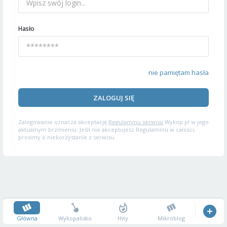
Hasło
nie pamiętam hasła
ZALOGUJ SIĘ
Zalogowanie oznacza akceptację
Regulaminu serwisu
Wykop.pl w jego
aktualnym brzmieniu. Jeśli nie akceptujesz Regulaminu w całości,
prosimy o niekorzystanie z serwisu.
Główna
Wykopalisko
Hity
Mikroblog