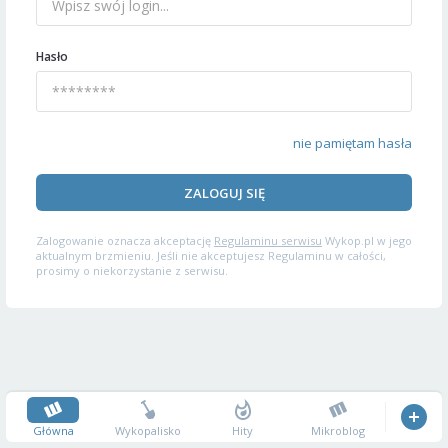
Hasło
nie pamiętam hasła
ZALOGUJ SIĘ
Zalogowanie oznacza akceptację
Regulaminu serwisu
Wykop.pl w jego
aktualnym brzmieniu. Jeśli nie akceptujesz Regulaminu w całości,
prosimy o niekorzystanie z serwisu.
Główna
Wykopalisko
Hity
Mikroblog