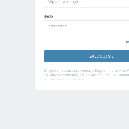
Hasło
ni
ZALOGUJ SIĘ
Zalogowanie oznacza akceptację
Regulaminu serwisu
W
aktualnym brzmieniu. Jeśli nie akceptujesz Regulaminu
o niekorzystanie z serwisu.