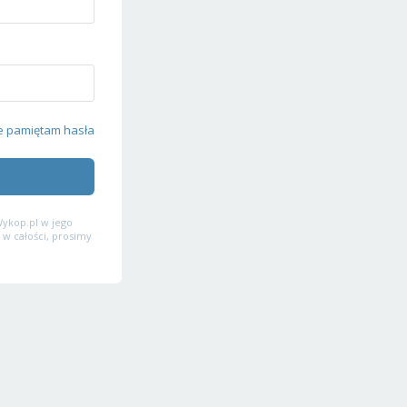
e pamiętam hasła
ykop.pl w jego
 w całości, prosimy