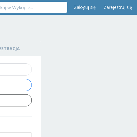
Zaloguj się
Zarejestruj się
ESTRACJA