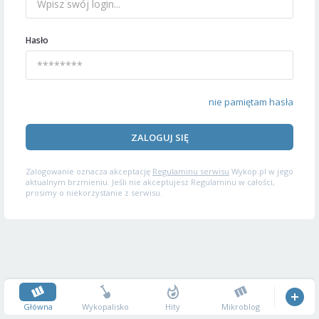
Hasło
nie pamiętam hasła
ZALOGUJ SIĘ
Zalogowanie oznacza akceptację
Regulaminu serwisu
Wykop.pl w jego
aktualnym brzmieniu. Jeśli nie akceptujesz Regulaminu w całości,
prosimy o niekorzystanie z serwisu.
Główna
Wykopalisko
Hity
Mikroblog