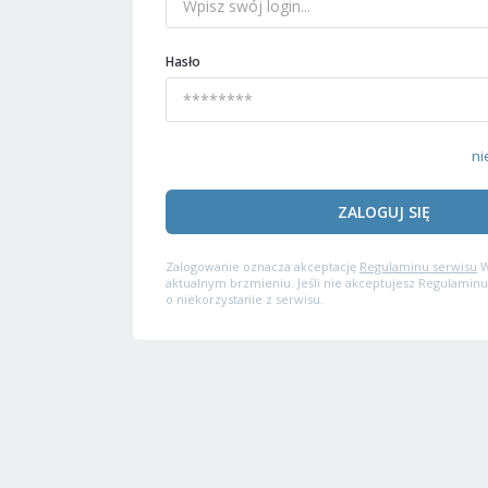
Hasło
ni
ZALOGUJ SIĘ
Zalogowanie oznacza akceptację
Regulaminu serwisu
W
aktualnym brzmieniu. Jeśli nie akceptujesz Regulaminu
o niekorzystanie z serwisu.