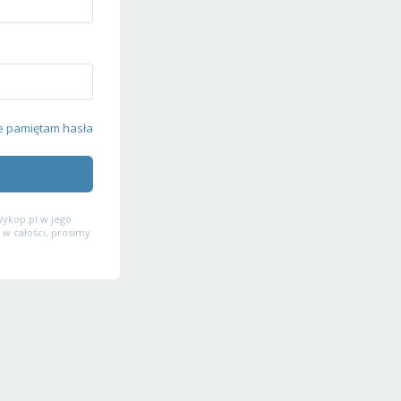
e pamiętam hasła
ykop.pl w jego
 w całości, prosimy