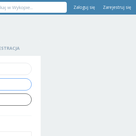
Zaloguj się
Zarejestruj się
ESTRACJA