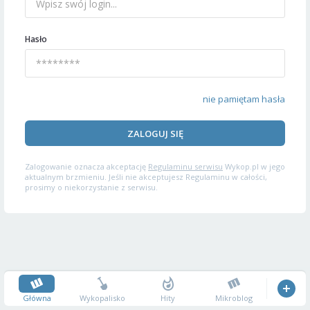
Hasło
nie pamiętam hasła
ZALOGUJ SIĘ
Zalogowanie oznacza akceptację
Regulaminu serwisu
Wykop.pl w jego
aktualnym brzmieniu. Jeśli nie akceptujesz Regulaminu w całości,
prosimy o niekorzystanie z serwisu.
Główna
Wykopalisko
Hity
Mikroblog