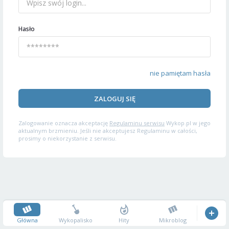
Hasło
nie pamiętam hasła
ZALOGUJ SIĘ
Zalogowanie oznacza akceptację
Regulaminu serwisu
Wykop.pl w jego
aktualnym brzmieniu. Jeśli nie akceptujesz Regulaminu w całości,
prosimy o niekorzystanie z serwisu.
Główna
Wykopalisko
Hity
Mikroblog