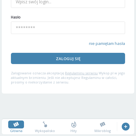
Hasło
nie pamiętam hasła
ZALOGUJ SIĘ
Zalogowanie oznacza akceptację
Regulaminu serwisu
Wykop.pl w jego
aktualnym brzmieniu. Jeśli nie akceptujesz Regulaminu w całości,
prosimy o niekorzystanie z serwisu.
Główna
Wykopalisko
Hity
Mikroblog