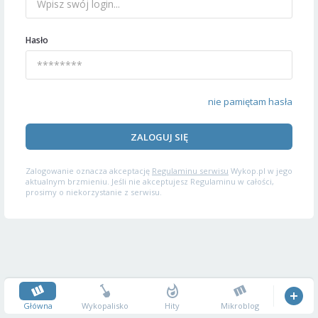
Hasło
nie pamiętam hasła
ZALOGUJ SIĘ
Zalogowanie oznacza akceptację
Regulaminu serwisu
Wykop.pl w jego
aktualnym brzmieniu. Jeśli nie akceptujesz Regulaminu w całości,
prosimy o niekorzystanie z serwisu.
Główna
Wykopalisko
Hity
Mikroblog