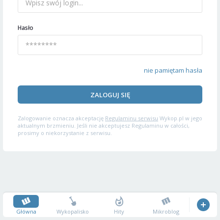
Hasło
nie pamiętam hasła
ZALOGUJ SIĘ
Zalogowanie oznacza akceptację
Regulaminu serwisu
Wykop.pl w jego
aktualnym brzmieniu. Jeśli nie akceptujesz Regulaminu w całości,
prosimy o niekorzystanie z serwisu.
Główna
Wykopalisko
Hity
Mikroblog