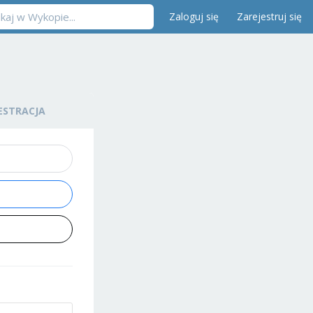
Zaloguj się
Zarejestruj się
ESTRACJA