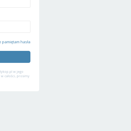
e pamiętam hasła
ykop.pl w jego
 w całości, prosimy