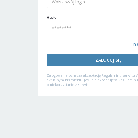
Hasło
ni
ZALOGUJ SIĘ
Zalogowanie oznacza akceptację
Regulaminu serwisu
W
aktualnym brzmieniu. Jeśli nie akceptujesz Regulaminu
o niekorzystanie z serwisu.