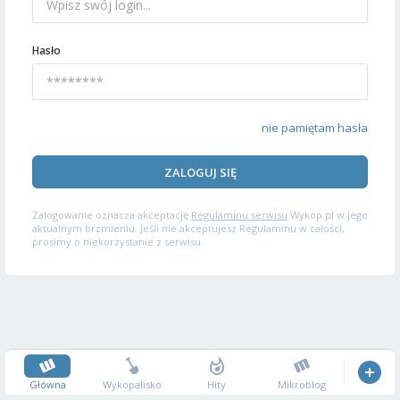
Hasło
nie pamiętam hasła
ZALOGUJ SIĘ
Zalogowanie oznacza akceptację
Regulaminu serwisu
Wykop.pl w jego
aktualnym brzmieniu. Jeśli nie akceptujesz Regulaminu w całości,
prosimy o niekorzystanie z serwisu.
Główna
Wykopalisko
Hity
Mikroblog