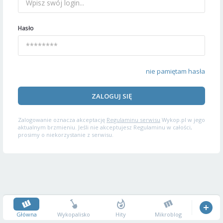
Hasło
nie pamiętam hasła
ZALOGUJ SIĘ
Zalogowanie oznacza akceptację
Regulaminu serwisu
Wykop.pl w jego
aktualnym brzmieniu. Jeśli nie akceptujesz Regulaminu w całości,
prosimy o niekorzystanie z serwisu.
Główna
Wykopalisko
Hity
Mikroblog