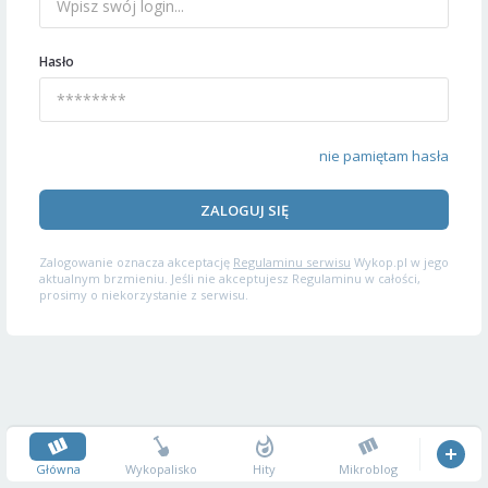
Hasło
nie pamiętam hasła
ZALOGUJ SIĘ
Zalogowanie oznacza akceptację
Regulaminu serwisu
Wykop.pl w jego
aktualnym brzmieniu. Jeśli nie akceptujesz Regulaminu w całości,
prosimy o niekorzystanie z serwisu.
Główna
Wykopalisko
Hity
Mikroblog