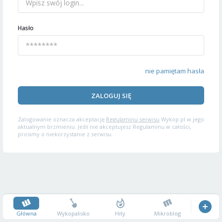
Hasło
nie pamiętam hasła
ZALOGUJ SIĘ
Zalogowanie oznacza akceptację
Regulaminu serwisu
Wykop.pl w jego
aktualnym brzmieniu. Jeśli nie akceptujesz Regulaminu w całości,
prosimy o niekorzystanie z serwisu.
Główna
Wykopalisko
Hity
Mikroblog