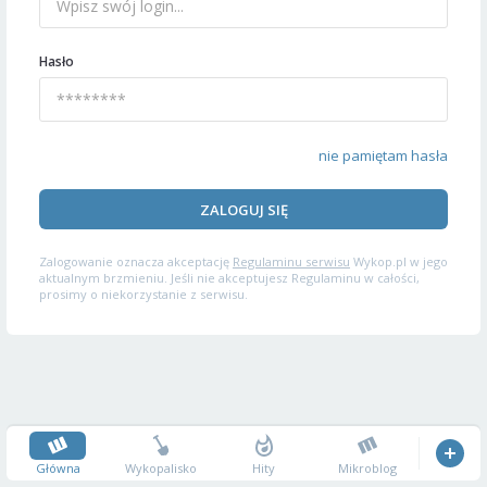
Hasło
nie pamiętam hasła
ZALOGUJ SIĘ
Zalogowanie oznacza akceptację
Regulaminu serwisu
Wykop.pl w jego
aktualnym brzmieniu. Jeśli nie akceptujesz Regulaminu w całości,
prosimy o niekorzystanie z serwisu.
Główna
Wykopalisko
Hity
Mikroblog