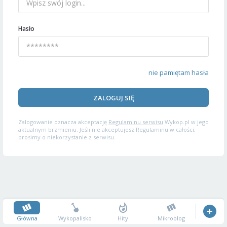
Hasło
nie pamiętam hasła
ZALOGUJ SIĘ
Zalogowanie oznacza akceptację
Regulaminu serwisu
Wykop.pl w jego
aktualnym brzmieniu. Jeśli nie akceptujesz Regulaminu w całości,
prosimy o niekorzystanie z serwisu.
Główna
Wykopalisko
Hity
Mikroblog