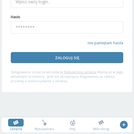
Hasło
nie pamiętam hasła
ZALOGUJ SIĘ
Zalogowanie oznacza akceptację
Regulaminu serwisu
Wykop.pl w jego
aktualnym brzmieniu. Jeśli nie akceptujesz Regulaminu w całości,
prosimy o niekorzystanie z serwisu.
Główna
Wykopalisko
Hity
Mikroblog