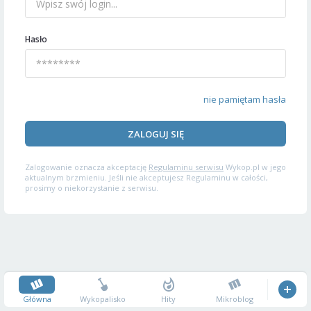
Hasło
nie pamiętam hasła
ZALOGUJ SIĘ
Zalogowanie oznacza akceptację
Regulaminu serwisu
Wykop.pl w jego
aktualnym brzmieniu. Jeśli nie akceptujesz Regulaminu w całości,
prosimy o niekorzystanie z serwisu.
Główna
Wykopalisko
Hity
Mikroblog