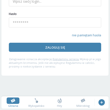
Hasło
nie pamiętam hasła
ZALOGUJ SIĘ
Zalogowanie oznacza akceptację
Regulaminu serwisu
Wykop.pl w jego
aktualnym brzmieniu. Jeśli nie akceptujesz Regulaminu w całości,
prosimy o niekorzystanie z serwisu.
Główna
Wykopalisko
Hity
Mikroblog