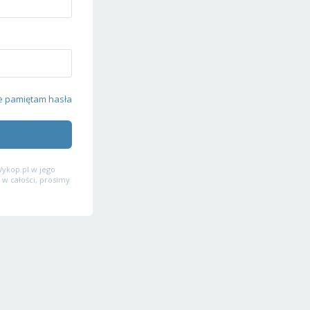
e pamiętam hasła
ykop.pl w jego
 w całości, prosimy