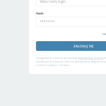
Hasło
ni
ZALOGUJ SIĘ
Zalogowanie oznacza akceptację
Regulaminu serwisu
W
aktualnym brzmieniu. Jeśli nie akceptujesz Regulaminu
o niekorzystanie z serwisu.