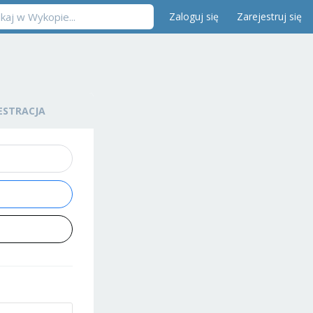
Zaloguj się
Zarejestruj się
ESTRACJA