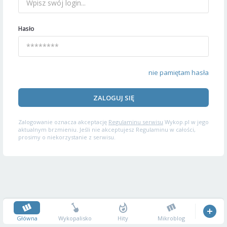
Hasło
nie pamiętam hasła
ZALOGUJ SIĘ
Zalogowanie oznacza akceptację
Regulaminu serwisu
Wykop.pl w jego
aktualnym brzmieniu. Jeśli nie akceptujesz Regulaminu w całości,
prosimy o niekorzystanie z serwisu.
Główna
Wykopalisko
Hity
Mikroblog