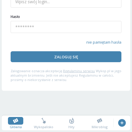
Hasło
nie pamiętam hasła
ZALOGUJ SIĘ
Zalogowanie oznacza akceptację
Regulaminu serwisu
Wykop.pl w jego
aktualnym brzmieniu. Jeśli nie akceptujesz Regulaminu w całości,
prosimy o niekorzystanie z serwisu.
Główna
Wykopalisko
Hity
Mikroblog