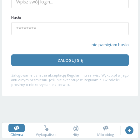
Hasło
nie pamiętam hasła
ZALOGUJ SIĘ
Zalogowanie oznacza akceptację
Regulaminu serwisu
Wykop.pl w jego
aktualnym brzmieniu. Jeśli nie akceptujesz Regulaminu w całości,
prosimy o niekorzystanie z serwisu.
Główna
Wykopalisko
Hity
Mikroblog