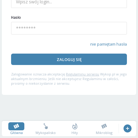
Hasło
nie pamiętam hasła
ZALOGUJ SIĘ
Zalogowanie oznacza akceptację
Regulaminu serwisu
Wykop.pl w jego
aktualnym brzmieniu. Jeśli nie akceptujesz Regulaminu w całości,
prosimy o niekorzystanie z serwisu.
Główna
Wykopalisko
Hity
Mikroblog