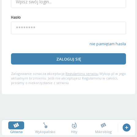
Hasło
nie pamiętam hasła
ZALOGUJ SIĘ
Zalogowanie oznacza akceptację
Regulaminu serwisu
Wykop.pl w jego
aktualnym brzmieniu. Jeśli nie akceptujesz Regulaminu w całości,
prosimy o niekorzystanie z serwisu.
Główna
Wykopalisko
Hity
Mikroblog