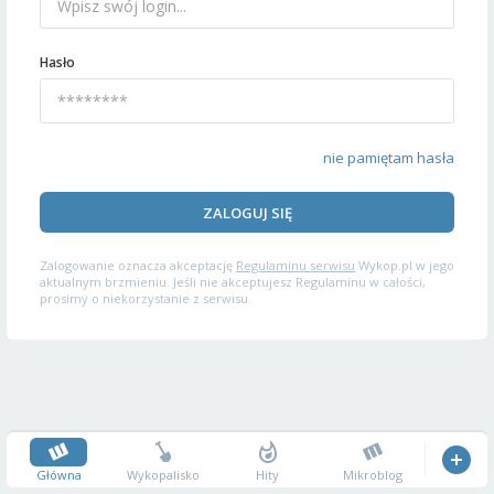
Hasło
nie pamiętam hasła
ZALOGUJ SIĘ
Zalogowanie oznacza akceptację
Regulaminu serwisu
Wykop.pl w jego
aktualnym brzmieniu. Jeśli nie akceptujesz Regulaminu w całości,
prosimy o niekorzystanie z serwisu.
Główna
Wykopalisko
Hity
Mikroblog